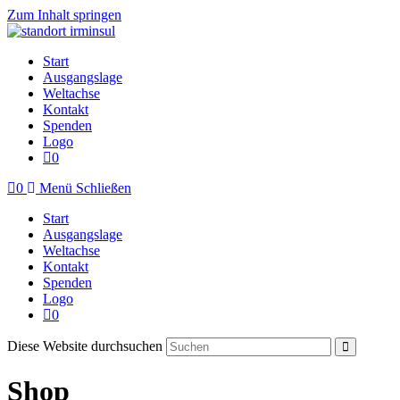
Zum Inhalt springen
Start
Ausgangslage
Weltachse
Kontakt
Spenden
Logo
0
0
Menü
Schließen
Start
Ausgangslage
Weltachse
Kontakt
Spenden
Logo
0
Diese Website durchsuchen
Shop