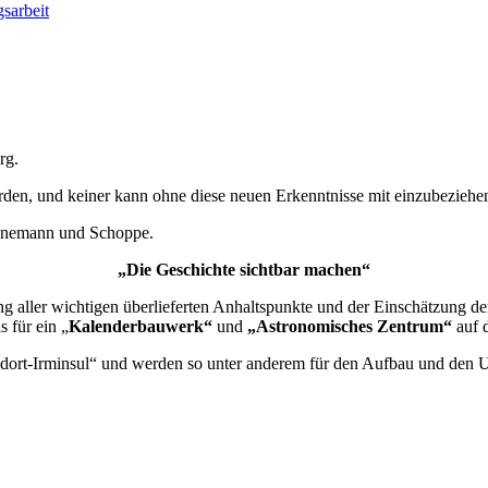
sarbeit
rg.
rden, und keiner kann ohne diese neuen Erkenntnisse mit einzubeziehen
Lünnemann und Schoppe.
„Die Geschichte sichtbar machen“
ng aller wichtigen überlieferten Anhaltspunkte und der Einschätzung d
 für ein „
Kalenderbauwerk“
und
„Astronomisches Zentrum“
auf d
dort-Irminsul“ und werden so unter anderem für den Aufbau und den Unt